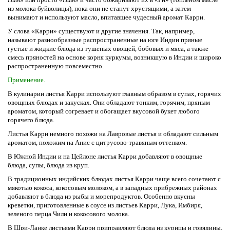
из молока буйволицы), пока они не станут хрустящими, а затем
вынимают и используют масло, впитавшее чудесный аромат Карри.
У слова «Карри» существуют и другие значения. Так, например,
называют разнообразные распространенные на юге Индии пряные
густые и жидкие блюда из тушеных овощей, бобовых и мяса, а также
смесь пряностей на основе корня куркумы, возникшую в Индии и широко
распространенную повсеместно.
Применение.
В кулинарии листья Карри используют главным образом в супах, горячих
овощных блюдах и закусках. Они обладают тонким, горячим, пряным
ароматом, который согревает и обогащает вкусовой букет любого
горячего блюда.
Листья Карри немного похожи на Лавровые листья и обладают сильным
ароматом, похожим на Анис с цитрусово-травяным оттенком.
В Южной Индии и на Цейлоне листья Карри добавляют в овощные
блюда, супы, блюда из круп.
В традиционных индийских блюдах листья Карри чаще всего сочетают с
мякотью кокоса, кокосовым молоком, а в западных прибрежных районах
добавляют в блюда из рыбы и морепродуктов. Особенно вкусны
креветки, приготовленные в соусе из листьев Карри, Лука, Имбиря,
зеленого перца Чили и кокосового молока.
В Шри-Ланке листьями Карри приправляют блюда из курицы и говядины,