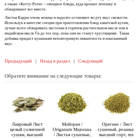
а также «Котту-Роти» – овощное блюда, куда крошат лепешку и
обжаривают все вместе.
Листья Карри очень нежны и надолго оставляют во рту вкус свежести.
Используя в качестве специи при приготовлении блюд азиатской кухни,
лучше всего обжаривать листочки в горячем растительном масле или в
индийском масле Ги до тех пор, пока они не станут хрустящими. Такая
добавка придаст кушаньям неповторимую пикантность и изысканный
вкус.
Предыдущий
|
Назад в раздел
|
Следующий
Обратите внимание на следующие товары:
Лавровый Лист
Майоран /
Орегано / Лист
целый солнечной
Origanum Majorana
сушеный, резаный,
сушки, высший
/ Листья сушеные,
высший сорт, min