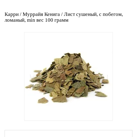
Карри / Муррайя Кенига / Лист сушеный, с побегом,
ломаный, min вес 100 грамм