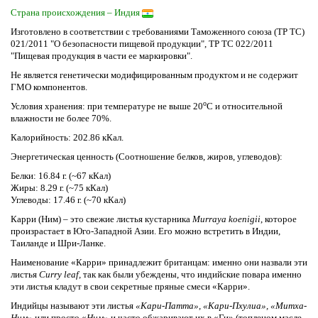
Страна происхождения – Индия
Изготовлено в соответствии с требованиями Таможенного союза (ТР ТС)
021/2011 "О безопасности пищевой продукции", ТР ТС 022/2011
"Пищевая продукция в части ее маркировки".
Не является генетически модифицированным продуктом и не содержит
ГМО компонентов.
о
Условия хранения: при температуре не выше 20
С и относительной
влажности не более 70%.
Калорийность: 202.86 кКал.
Энергетическая ценность (Соотношение белков, жиров, углеводов):
Белки: 16.84 г. (~67 кКал)
Жиры: 8.29 г. (~75 кКал)
Углеводы: 17.46 г. (~70 кКал)
Карри (Ним) – это свежие листья кустарника
Murraya koenigii
, которое
произрастает в Юго-Западной Азии. Его можно встретить в Индии,
Таиланде и Шри-Ланке.
Наименование «Карри» принадлежит британцам: именно они назвали эти
листья
Curry leaf,
так как были убеждены, что индийские повара именно
эти листья кладут в свои секретные пряные смеси «Карри».
Индийцы называют эти листья
«Кари-Патта», «Кари-Пхулиа», «Митха-
Ним»
или просто «
Ним»
и часто обжаривают их в «Ги» (топленом масле