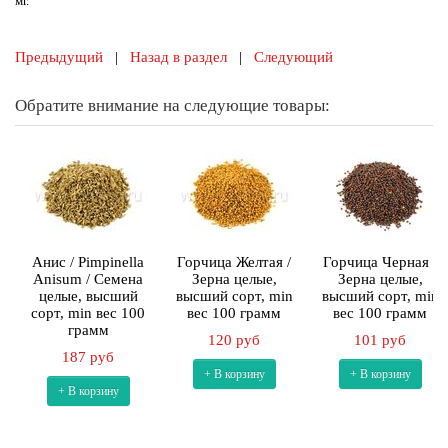
мг.
Предыдущий
|
Назад в раздел
|
Следующий
Обратите внимание на следующие товары:
Анис / Pimpinella
Горчица Желтая /
Горчица Черная /
Anisum / Семена
Зерна целые,
Зерна целые,
целые, высший
высший сорт, min
высший сорт, min
сорт, min вес 100
вес 100 грамм
вес 100 грамм
грамм
120 руб
101 руб
187 руб
+ В корзину
+ В корзину
+ В корзину