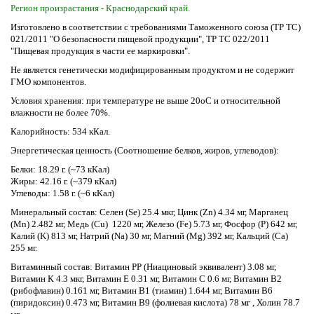
Регион произрастания - Краснодарский край.
Изготовлено в соответствии с требованиями Таможенного союза (ТР ТС)
021/2011 "О безопасности пищевой продукции", ТР ТС 022/2011
"Пищевая продукция в части ее маркировки".
Не является генетически модифицированным продуктом и не содержит
ГМО компонентов.
Условия хранения: при температуре не выше 20оС и относительной
влажности не более 70%.
Калорийность: 534 кКал.
Энергетическая ценность (Соотношение белков, жиров, углеводов):
Белки: 18.29 г. (~73 кКал)
Жиры: 42.16 г. (~379 кКал)
Углеводы: 1.58 г. (~6 кКал)
Минеральный состав: Селен (Se) 25.4 мкг, Цинк (Zn) 4.34 мг, Марганец
(Mn) 2.482 мг, Медь (Cu) 1220 мг, Железо (Fe) 5.73 мг, Фосфор (P) 642 мг,
Калий (K) 813 мг, Натрий (Na) 30 мг, Магний (Mg) 392 мг, Кальций (Ca)
255 мг.
Витаминный состав: Витамин PP (Ниациновый эквивалент) 3.08 мг,
Витамин К 4.3 мкг, Витамин Е 0.31 мг, Витамин C 0.6 мг, Витамин B2
(рибофлавин) 0.161 мг, Витамин B1 (тиамин) 1.644 мг, Витамин В6
(пиридоксин) 0.473 мг, Витамин В9 (фолиевая кислота) 78 мг , Холин 78.7