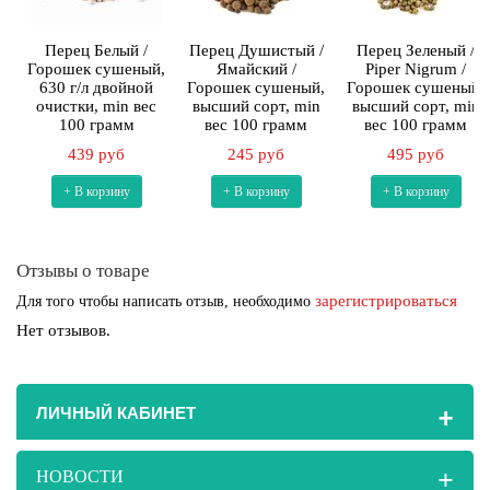
Перец Белый /
Перец Душистый /
Перец Зеленый /
Горошек сушеный,
Ямайский /
Piper Nigrum /
630 г/л двойной
Горошек сушеный,
Горошек сушеный,
очистки, min вес
высший сорт, min
высший сорт, min
100 грамм
вес 100 грамм
вес 100 грамм
439 руб
245 руб
495 руб
+ В корзину
+ В корзину
+ В корзину
Отзывы о товаре
зарегистрироваться
Для того чтобы написать отзыв, необходимо
Нет отзывов.
+
ЛИЧНЫЙ КАБИНЕТ
+
НОВОСТИ