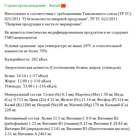
Страна происхождения – Китай
Изготовлено в соответствии с требованиями Таможенного союза (ТР ТС)
021/2011 "О безопасности пищевой продукции", ТР ТС 022/2011
"Пищевая продукция в части ее маркировки".
Не является генетически модифицированным продуктом и не содержит
ГМО компонентов.
о
Условия хранения: при температуре не выше 20
С и относительной
влажности не более 70%.
Калорийность: 282 кКал.
Энергетическая ценность (Соотношение белков, жиров, углеводов):
Белки: 14.14 г. (~57 кКал)
Жиры: 12.89 г. (~116 кКал)
Углеводы: 53.99 г. (~216 кКал).
Минеральный состав: Селен (Se) 6.3 мкг, Маргнец (Mn) 1.59 мг, Медь
(Cu) 0.713 мг, Цинк (Zn) 4.33 мг, Железо (Fe) 21.14 мг, Фосфор (P) 314 мг,
Калий (K) 2280 мг, Натрий (Na) 68 мг, Магний (Mg) 178 мг, Кальций (Ca)
229 мг.
Витаминный состав: Холин 51.5 мг, Витамин C 0.9 мг, Витамин B2
(рибофлавин) 1.23 мг, Витамин B1 (тиамин) 0.33 мг, Витамин Е 29.83 мг,
Витамин В6 (пиридоксин) 2.141 мг, Витамин В5 (Пантотеновая кислота)
2.51 мг, Витамин А 2463 мг.