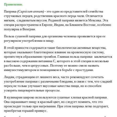
Применение.
Паприка
(Capsicum annum) -
это один из представителей семейства
стручковых перцев, родственник красного перца чили. Отличается
мягким, сладковатым вкусом. Родиной паприки является Мексика. Эта
специя распространена в Европе, Индии, на Ближнем Востоке, особенно
популярна в Венгрии.
Польза сушеной паприки для организма человека проявляется при ее
регулярном употреблении в пищу.
В этой пряности содержатся такие биологически активные вещества,
которые оказывают благотворное влияние на кровеносную систему,
препятствуя образованию тромбов. Главная польза паприки заключается
в высоком содержании витамина C, которого в этой специи в несколько
раз больше, чем в цитрусовых. Поэтому ее можно смело назвать
иммуностимулятором и помощником в борьбе с простудами.
Людям, страдающим от лишнего веса, часто рекомендуют сочетать
употребление паприки с различными блюдами, в связи с тем, что сладкий
перец не только улучшает вкусовые качества пищи, но и способен
ускорять пищеварительные процессы.
В кулинарии широко используются сушеные хлопья красной паприки.
Она окрашивает пищу в красный цвет, но следует помнить, что это
происходит только при нагревании. При этом паприка легко подгорает,
приобретая горький привкус.