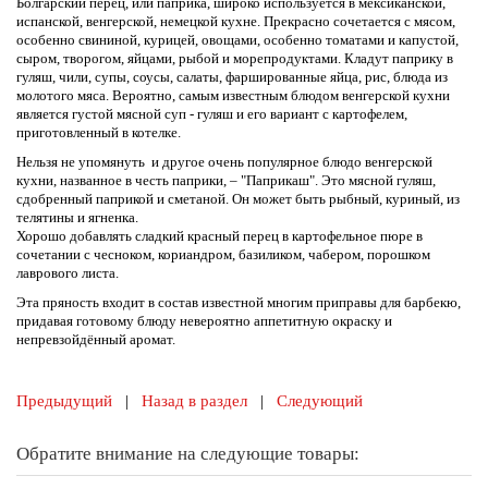
Болгарский перец, или паприка, широко используется в мексиканской,
испанской, венгерской, немецкой кухне. Прекрасно сочетается с мясом,
особенно свининой, курицей, овощами, особенно томатами и капустой,
сыром, творогом, яйцами, рыбой и морепродуктами. Кладут паприку в
гуляш, чили, супы, соусы, салаты, фаршированные яйца, рис, блюда из
молотого мяса. Вероятно, самым известным блюдом венгерской кухни
является густой мясной суп - гуляш и его вариант с картофелем,
приготовленный в котелке.
Нельзя не упомянуть и другое очень популярное блюдо венгерской
кухни, названное в честь паприки, – "Паприкаш". Это мясной гуляш,
сдобренный паприкой и сметаной. Он может быть рыбный, куриный, из
телятины и ягненка.
Хорошо добавлять сладкий красный перец в картофельное пюре в
сочетании с чесноком, кориандром, базиликом, чабером, порошком
лаврового листа.
Эта пряность входит в состав известной многим приправы для барбекю,
придавая готовому блюду невероятно аппетитную окраску и
непревзойдённый аромат.
Предыдущий
|
Назад в раздел
|
Следующий
Обратите внимание на следующие товары: