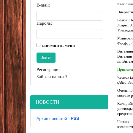
Калорийн
E-mail:
Энергети
Белки: 16
Пароль:
Жиры: 0.4
Углеводы:
Минеральн
Фосфор (P
запомнить меня
Витаминны
Витамин B
мг, Витам
Регистрация
Применен
Забыли пароль?
Чеснок (л
(
Allioide
Очень по
составе 
НОВОСТИ
Калорийн
углеводы
средство
Архив новостей
RSS
Чеснок –
количест