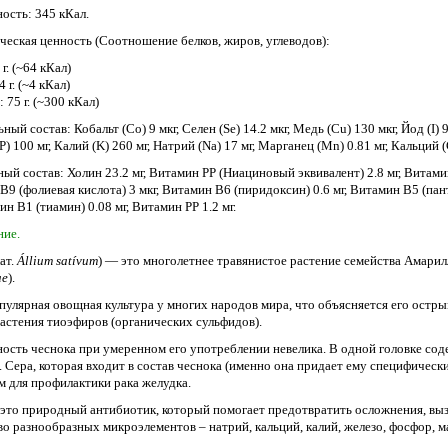
ость: 345 кКал.
ческая ценность (Соотношение белков, жиров, углеводов):
 г. (~64 кКал)
 г. (~4 кКал)
 75 г. (~300 кКал)
ый состав: Кобальт (Co) 9 мкг, Селен (Se) 14.2 мкг, Медь (Cu) 130 мкг, Йод (I) 9 м
) 100 мг, Калий (K) 260 мг, Натрий (Na) 17 мг, Марганец (Mn) 0.81 мг, Кальций (
й состав: Холин 23.2 мг, Витамин PP (Ниациновый эквивалент) 2.8 мг, Витамин 
9 (фолиевая кислота) 3 мкг, Витамин B6 (пиридоксин) 0.6 мг, Витамин B5 (пан
ин B1 (тиамин) 0.08 мг, Витамин PP 1.2 мг.
ие.
ат.
Állium satívum
) — это многолетнее травянистое растение семейства Амарил
ae
).
пулярная овощная культура у многих народов мира, что объясняется его остры
растения тиоэфиров (органических сульфидов).
ость чеснока при умеренном его употреблении невелика. В одной головке сод
. Сера, которая входит в состав чеснока (именно она придает ему специфичес
м для профилактики рака желудка.
 это природный антибиотик, который помогает предотвратить осложнения, вы
во разнообразных микроэлементов – натрий, кальций, калий, железо, фосфор, ма