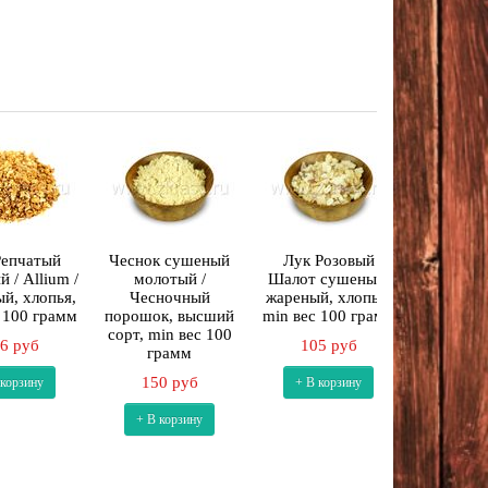
Репчатый
Чеснок сушеный
Лук Розовый
Смесь 
 / Allium /
молотый /
Шалот сушеный,
"Чесн
й, хлопья,
Чесночный
жареный, хлопья,
Луковая"
 100 грамм
порошок, высший
min вес 100 грамм
сорт, mi
сорт, min вес 100
гр
6 руб
105 руб
грамм
276
150 руб
 корзину
+ В корзину
+ В к
+ В корзину