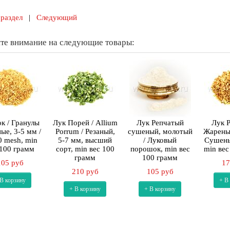
 раздел
|
Следующий
те внимание на следующие товары:
к / Гранулы
Лук Порей / Allium
Лук Репчатый
Лук 
ые, 3-5 мм /
Porrum / Резаный,
сушеный, молотый
Жареный
0 mesh, min
5-7 мм, высший
/ Луковый
Cушены
 100 грамм
сорт, min вес 100
порошок, min вес
min вес
грамм
100 грамм
105 руб
17
210 руб
105 руб
 В корзину
+ В
+ В корзину
+ В корзину