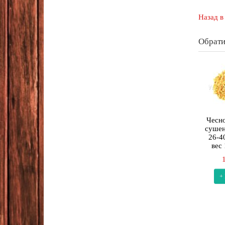
Назад в
Обрати
Чесно
сушен
26-4
вес
+