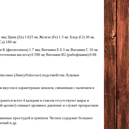
кг, Цинк (Zn) 1.025 мг, Железо (Fe) 1.5 мг, Хлор (Cl) 30 мг,
Ca) 180 мг.
К (филлохинон) 1.7 мкг, Витамин E 0.3 мг, Витамин C 10 мг,
тотеновая кислота) 0.596 мг, Витамин B2 (рибофлавин) 0.08
лисовые (
Amaryllidaceae
) подсемейства Луковые
м вкусом и характерным запахом, связанным с наличием в
ержится всего 4 калории и совсем отсутствуют жиры и
кий аромат) снижает кровяное давление и служит прекрасным
званные простудой и гриппом. Чеснок содержит большое
гний и др.