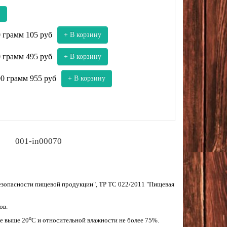
у
0 грамм
105 руб
+ В корзину
0 грамм
495 руб
+ В корзину
00 грамм
955 руб
+ В корзину
001-in00070
безопасности пищевой продукции", ТР ТС 022/2011 "Пищевая
ов.
о
не выше 20
С и относительной влажности не более 75%.