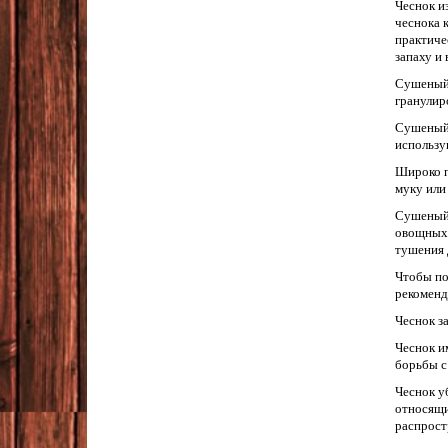
Чеснок и
чеснока 
практиче
запаху и
Сушеный 
гранулир
Сушеный 
использу
Широко п
муку или
Сушеный 
овощных 
тушения 
Чтобы по
рекоменду
Чеснок з
Чеснок и
борьбы с
Чеснок у
относящи
распрост