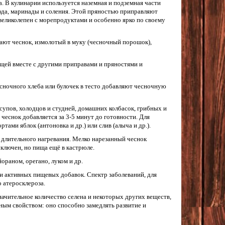
а. В кулинарии используется наземная и подземная части
люда, маринады и соления. Этой пряностью приправляют
 великолепен с морепродуктами и особенно ярко по своему
ают чеснок, измолотый в муку (чесночный порошок),
щей вместе с другими приправами и пряностями и
сночного хлеба или булочек в тесто добавляют чесночную
супов, холодцов и студней, домашних колбасок, грибных и
еснок добавляется за 3-5 минут до готовности. Для
ами яблок (антоновка и др.) или слив (алыча и др.).
и длительного нагревания. Мелко нарезанный чеснок
ыключен, но пища ещё в кастрюле.
ораном, орегано, луком и др.
и активных пищевых добавок. Спектр заболеваний, для
 атеросклероза.
ачительное количество селена и некоторых других веществ,
ным свойством: оно способно замедлять развитие и