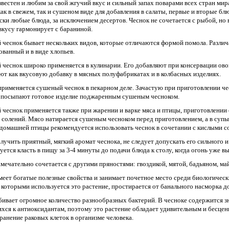
звестен и любим за свой жгучий вкус и сильный запах поварами всех стран мир
как в свежем, так и сушеном виде для добавления в салаты, первые и вторые б
ски любые блюда, за исключением десертов. Чеснок не сочетается с рыбой, но
 вкусу гармонирует с бараниной.
чеснок бывает нескольких видов, которые отличаются формой помола. Различ
ованный и в виде хлопьев.
чеснок широко применяется в кулинарии. Его добавляют при консервации ово
ют как вкусовую добавку в мясных полуфабрикатах и в колбасных изделиях.
рименяется сушеный чеснок в пекарном деле. Зачастую при приготовлении че
 посыпают готовое изделие поджаренным сушеным чесноком.
чеснок применяется также при жарении и варке мяса и птицы, приготовлении 
солений. Мясо натирается сушеным чесноком перед приготовлением, а в супы ч
домашней птицы рекомендуется использовать чеснок в сочетании с кислыми сорт
лучить приятный, мягкий аромат чеснока, не следует допускать его сильного 
ется класть в пищу за 3-4 минуты до подачи блюда к столу, когда огонь уже в
амечательно сочетается с другими пряностями: гвоздикой, мятой, бадьяном, май
меет богатые полезные свойства и занимает почетное место среди биологическ
 которыми используется это растение, простирается от банального насморка до
бивает огромное количество разнообразных бактерий. В чесноке содержится зн
хся к антиоксидантам, поэтому это растение обладает удивительным и бесцен
ранение раковых клеток в организме человека.