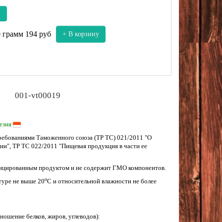
у
0 грамм
194 руб
+ В корзину
001-vt00019
езия
требованиями Таможенного союза (ТР ТС) 021/2011 "О
и", ТР ТС 022/2011 "Пищевая продукция в части ее
фицированным продуктом и не содержит ГМО компонентов.
о
туре не выше 20
С и относительной влажности не более
ношение белков, жиров, углеводов):