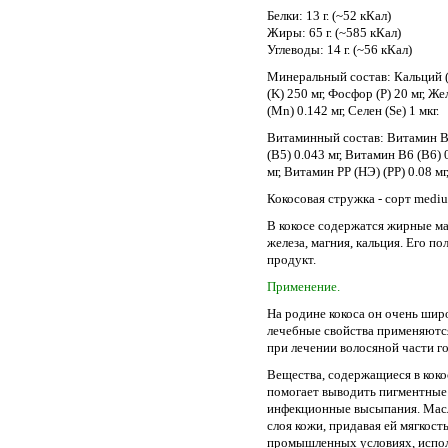
Белки: 13 г. (~52 кКал)
Жиры: 65 г. (~585 кКал)
Углеводы: 14 г. (~56 кКал)
Минеральный состав: Кальций (C
(K) 250 мг, Фосфор (P) 20 мг, Же
(Mn) 0.142 мг, Селен (Se) 1 мкг.
Витаминный состав: Витамин В1 
(В5) 0.043 мг, Витамин В6 (В6) 
мг, Витамин PP (НЭ) (PP) 0.08 мг,
Кокосовая стружка - сорт mediu
В кокосе содержатся жирные ма
железа, магния, кальция. Его п
продукт.
Применение.
На родине кокоса он очень широ
лечебные свойства применяются
при лечении волосяной части г
Вещества, содержащиеся в коко
помогает выводить пигментные 
инфекционные высыпания. Масл
слоя кожи, придавая ей мягкост
промышленных условиях, испол