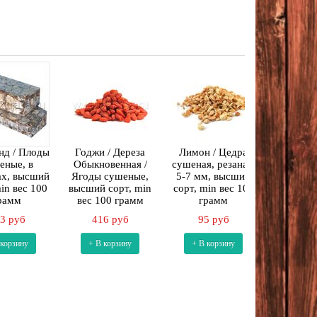
нд / Плоды
Годжи / Дереза
Лимон / Цедра
Апельсин
еные, в
Обыкновенная /
сушеная, резаная,
сушеная,
ах, высший
Ягоды сушеные,
5-7 мм, высший
высший с
in вес 100
высший сорт, min
сорт, min вес 100
вес 10
рамм
вес 100 грамм
грамм
175
3 руб
416 руб
95 руб
+ В к
 корзину
+ В корзину
+ В корзину