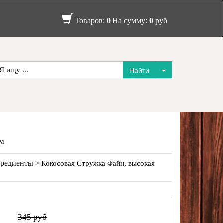
Товаров:
0
На сумму:
0
руб
мм
гредиенты
> Кокосовая Стружка Файн, высокая
345 руб