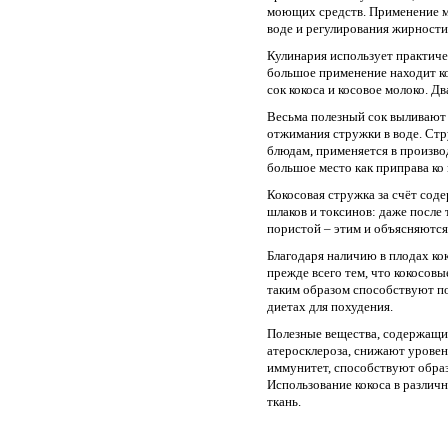
моющих средств. Применение ма
воде и регулирования жирности
Кулинария использует практиче
большое применение находит ко
сок кокоса и косовое молоко. 
Весьма полезный сок выливают 
отжимания стружки в воде. Стр
блюдам, применяется в производ
большое место как приправа к
Кокосовая стружка за счёт сод
шлаков и токсинов: даже после т
пористой – этим и объясняются
Благодаря наличию в плодах ко
прежде всего тем, что кокосов
таким образом способствуют п
диетах для похудения.
Полезные вещества, содержащие
атеросклероза, снижают уровен
иммунитет, способствуют обра
Использование кокоса в различ
ткань.