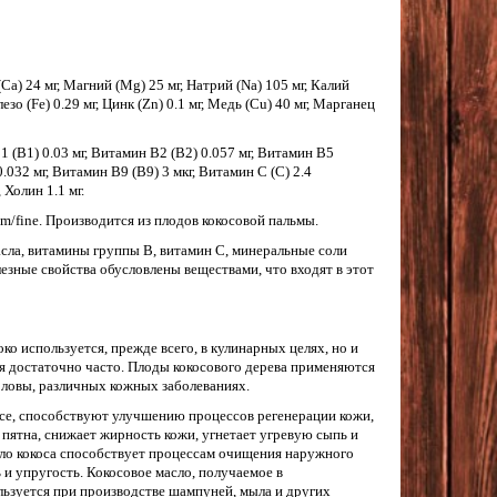
a) 24 мг, Магний (Mg) 25 мг, Натрий (Na) 105 мг, Калий
лезо (Fe) 0.29 мг, Цинк (Zn) 0.1 мг, Медь (Cu) 40 мг, Марганец
(В1) 0.03 мг, Витамин В2 (В2) 0.057 мг, Витамин В5
0.032 мг, Витамин В9 (В9) 3 мкг, Витамин С (C) 2.4
 Холин 1.1 мг.
m/fine. Производится из плодов кокосовой пальмы.
сла, витамины группы В, витамин С, минеральные соли
олезные свойства обусловлены веществами, что входят в этот
ко используется, прежде всего, в кулинарных целях, но и
 достаточно часто. Плоды кокосового дерева применяются
оловы, различных кожных заболеваниях.
се, способствуют улучшению процессов регенерации кожи,
пятна, снижает жирность кожи, угнетает угревую сыпь и
о кокоса способствует процессам очищения наружного
ь и упругость. Кокосовое масло, получаемое в
ьзуется при производстве шампуней, мыла и других