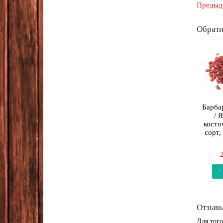
Предыд
Обрати
Барба
/ 
косто
сорт,
+
Отзывы
Для того