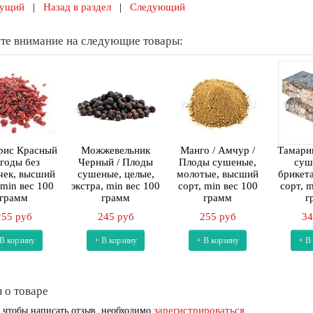
ущий
|
Назад в раздел
|
Следующий
те внимание на следующие товары:
рис Красный
Можжевельник
Манго / Амчур /
Тамари
Ягоды без
Черный / Плоды
Плоды сушеные,
суш
чек, высший
сушеные, целые,
молотые, высший
брикет
 min вес 100
экстра, min вес 100
сорт, min вес 100
сорт, m
грамм
грамм
грамм
г
255 руб
245 руб
255 руб
34
 В корзину
+ В корзину
+ В корзину
+ В
 о товаре
зарегистрироваться
 чтобы написать отзыв, необходимо