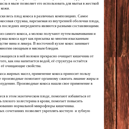
сла в мыле позволяет его использовать для мытья в жесткой
 кожи.
ски весь плод кокоса в различных композициях. Самое
косовая стружка, нарезаемая из внутренней оболочки плода,
Два последних ингредиента являются разными составляющими.
из самого кокоса, а молоко получают путем вымачивания и
ужка кокоса идет как присыпка ко многим изысканным
стве вина и ликера. В восточной кухне кокос занимает
о многим овощным и мясным блюдам.
ержащихся в ней волокон прекрасно очищает кишечник от
ого, как она напитается водой, её структура остаётся
 её очищающие свойства.
коса жирных масел, применение кокоса приносит пользу
ые производные помогают организму сжигать лишние жиры и
охудению. Производные кокоса нашли свое применение в
ся в этом экзотическом плоде, помогают избавиться от
ь плохого холестерина в крови, помогает повысить
зованию нормальной микрофлоры кишечника.
ных сочетаниях позволяет укреплять костную и зубную