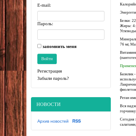
Калорийн
E-mail:
Энергети
Белки: 22
Пароль:
Жиры: 4.0
Углеводы:
Минеральн
76 мг, Ма
запомнить меня
Витаминн
(пантотен
Применен
Регистрация
Базилик 
Забыли пароль?
использу
Лакрични
фиолетов
Реган име
НОВОСТИ
Вся надз
горчинку
Сегодня 
Архив новостей
RSS
салатами