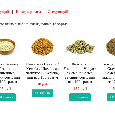
ущий
|
Назад в раздел
|
Следующий
те внимание на следующие товары:
ут Белый /
Пажитник Сенной /
Фенхель /
Сельдер
Семена
Хельба / Шамбала /
Foeniculum Vulgare
Grav
ищенные,
Фенугрек / Семена,
/ Семена целые,
Семен
й сорт, min
min вес 100 грамм
высший сорт, min
высший
 100 грамм
вес 100 грамм
вес 1
98 руб
95 руб
157 руб
15
+ В корзину
 В корзину
+ В корзину
+ В