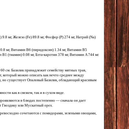
9.8 мг, Железо (Fe) 89.8 мг, Фосфор (P) 274 мг, Натрий (Na)
0.8 мг, Витамин B6 (пиридоксин) 1.34 мг, Витамин B5
 B1 (тиамин) 0.08 мг, Бэта-каротин 378 мг, Витамин A 744 мг.
 60 см. Базилик принадлежит семейству мятных трав,
т, который можно описать как нечто среднее между
я, но существует Опаловый Базилик, обладающий красивым
ности как в свежем, так и в сухом виде.
проявляются в блюдах постепенно — сначала он дает
ют Гвоздику или Мускатный орех.
 превосходно сочетаются с помидорами, зелеными овощами,