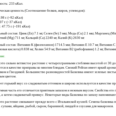
ость: 233 кКал.
ческая ценность (Соотношение белков, жиров, углеводов):
.98 г. (~92 кКал)
7 г. (~37 кКал)
 47.75 г. (~191 кКал)
ый состав: Цинк (Zn) 7.1 мг, Селен (Se) 3 мкг, Медь (Cu) 2.1 мкг, Марганец (Mn) 
гний (Mg) 711 мг, Кальций (Ca) 2240 мг, Калий (K) 2630 мг.
ый состав: Витамин К (филлохинон) 1714.5 мкг, Витамин E 10.7 мг, Витамин C 
овая кислота) 0.838 мг, Холин 54.9 мг, Витамин B2 (рибофлавин) 1.2 мг, Витамин
ие.
- это сильно ветвистое растение с четырехгранными стеблями высотой от 30 до
ется в качестве приправы ко многим блюдам. Свежий Рейган имеет яркий арома
ком и Гвоздикой. Большинство разновидностей Базилика имеют зеленые листь
ым цветом.
ет горький вкус со сладковатым оттенком и широко используется в качестве пря
емная часть его отличается приятным запахом и нежным вкусом. Свойства его 
, а затем сладковатый привкус. Некоторые виды Базилика по запаху напомина
это растение связывают прежде всего с Итальянской кухней. Семена базилика
, супами, яйцами, рыбой, сыром, бараниной, пиццей и соусами для макаронов.