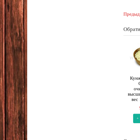
Предыд
Обрати
Кунж
оч
высши
вес
+