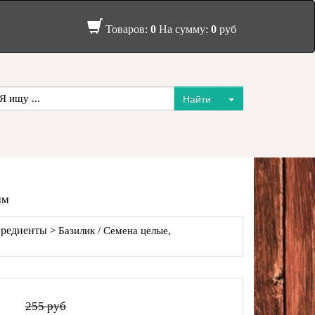
Товаров:
0
На сумму:
0
руб
мм
гредиенты
> Базилик / Семена целые,
255 руб