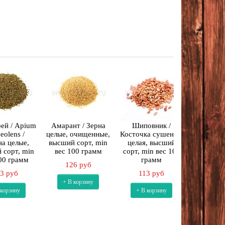
ей / Apium
Амарант / Зерна
Шиповник /
eolens /
целые, очищенные,
Косточка сушеная,
а целые,
высший сорт, min
целая, высший
 сорт, min
вес 100 грамм
сорт, min вес 100
00 грамм
грамм
126 руб
3 руб
113 руб
+ В корзину
 корзину
+ В корзину