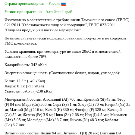
Страна происхождения – Россия
Регион произрастания - Алтайский край.
Изготовлено в соответствии с требованиями Таможенного союза (ТР ТС)
021/2011 "О безопасности пищевой продукции", ТР ТС 022/2011
"Пищевая продукция в части ее маркировки".
Не является генетически модифицированным продуктом и не содержит
ГМО компонентов.
Условия хранения: при температуре не выше 20оС и относительной
влажности не более 70%.
Калорийность: 342 кКал.
Энергетическая ценность (Соотношение белков, жиров, углеводов):
Белки
: 12.3 г. (~49 кКал)
Жиры
: 6.1 г. (~55 кКал)
Углеводы
: 59.5 г. (~238 кКал)
Минеральный состав:
Алюминий (Al)
700 мкг,
Кремний (Si)
43 мг,
Фтор
(F)
84 мкг,
Медь (Cu)
500 мг,
Сера (S)
81 мг,
Хлор (Cl)
70 мг,
Натрий (Na)
35
мг,
Магний (Mg)
116 мг,
Калий (K)
330 мг,
Фосфор (P)
328 мг,
Кальций
(Ca)
52 мг,
Железо (Fe)
3.9 мг,
Цинк (Zn)
2.68 мг,
Йод (I)
4.5 мкг,
Марганец
(Mn)
5.05 мг,
Молибден (Mo)
38.7 мкг,
Никель (Ni)
48.3 мкг,
Кобальт
(Co)
6.7 мкг.
Витаминный состав:
Холин
94 мг,
Витамин Н (Н)
20 мкг,
Витамин В9