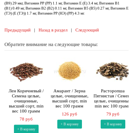
(В9)
29 мкг,
Витамин PP (PP)
1.1 мг,
Витамин Е (Е)
3.4 мг,
Витамин В1
(В1)
0.49 мг,
Витамин В2 (В2)
0.11 мг,
Витамин В5 (В5)
0.27 мг,
Витамин Е
(ТЭ) (Е (ТЭ))
1.7 мг,
Витамин PP (НЭ) (PP)
4.3 мг.
Предыдущий
|
Назад в раздел
|
Следующий
Обратите внимание на следующие товары:
Лен Коричневый /
Амарант / Зерна
Расторопша
Cемена целые,
целые, очищенные,
Пятнистая / Семена
очищенные,
высший сорт, min
целые, очищенные,
высший сорт, min
вес 100 грамм
min вес 100 грамм
вес 100 грамм
126 руб
79 руб
78 руб
+ В корзину
+ В корзину
+ В корзину