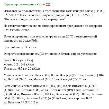
Страна происхождения - Иран
Изготовлено в соответствии с требованиями Таможенного союза (ТР ТС)
021/2011 "О безопасности пищевой продукции", ТР ТС 022/2011
"Пищевая продукция в части ее маркировки".
Не является генетически модифицированным продуктом и не содержит
ГМО компонентов.
о
Условия хранения: при температуре не выше 20
С и относительной
влажности не более 70%.
Калорийность: 35 кКал.
Энергетическая ценность (Соотношение белков, жиров, углеводов):
Белки: 0.7 г. (~3 кКал)
Жиры: 0.2 г. (~2 кКал)
Углеводы: 6.5 г. (~26 кКал)
Минеральный состав: Железо (Fe) 0.5 мг, Фосфор (P) 18 мг, Калий (K) 184
мг, Натрий (Na) 13 мг, Магний (Mg) 10 мг, Кальций (Ca) 23 мг.
Витаминный состав: Витамин PP (НЭ) (PP) 0.3 мг, Витамин Е (ТЭ) (Е
(ТЭ)) 0.3 мг, Витамин С (C) 45 мг, Витамин В9 (В9) 3 мкг, Витамин В6
(В6) 0.04 мг, Витамин В5 (В5) 0.03 мг, Витамин В2 (В2) 0.03 мг, Витамин
В1 (В1) 0.05 мг, Витамин А (РЭ) (А (РЭ)) 3 мкг, Бета каротин 0.02
мг, Витамин PP (PP) 0.2 мг.