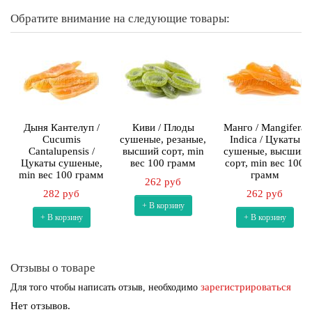
Обратите внимание на следующие товары:
Дыня Кантелуп /
Киви / Плоды
Манго / Mangifera
Cucumis
сушеные, резаные,
Indica / Цукаты
Сantalupensis /
высший сорт, min
сушеные, высший
Цукаты сушеные,
вес 100 грамм
сорт, min вес 100
min вес 100 грамм
грамм
262 руб
282 руб
262 руб
+ В корзину
+ В корзину
+ В корзину
Отзывы о товаре
зарегистрироваться
Для того чтобы написать отзыв, необходимо
Нет отзывов.