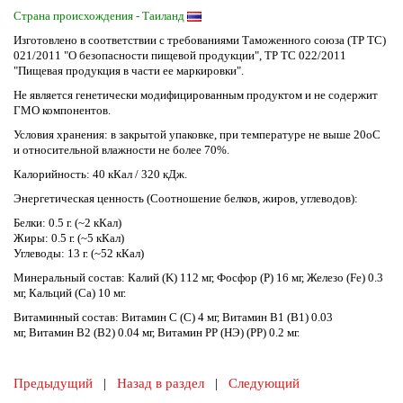
Страна происхождения - Таиланд
Изготовлено в соответствии с требованиями Таможенного союза (ТР ТС)
021/2011 "О безопасности пищевой продукции", ТР ТС 022/2011
"Пищевая продукция в части ее маркировки".
Не является генетически модифицированным продуктом и не содержит
ГМО компонентов.
Условия хранения: в закрытой упаковке, при температуре не выше 20оС
и относительной влажности не более 70%.
Калорийность: 40 кКал / 320 кДж.
Энергетическая ценность (Соотношение белков, жиров, углеводов):
Белки: 0.5 г. (~2 кКал)
Жиры: 0.5 г. (~5 кКал)
Углеводы: 13 г. (~52 кКал)
Минеральный состав: Калий (K) 112 мг, Фосфор (P) 16 мг, Железо (Fe) 0.3
мг, Кальций (Ca) 10 мг.
Витаминный состав: Витамин С (C) 4 мг, Витамин В1 (В1) 0.03
мг, Витамин В2 (В2) 0.04 мг, Витамин PP (НЭ) (PP) 0.2 мг.
Предыдущий
|
Назад в раздел
|
Следующий