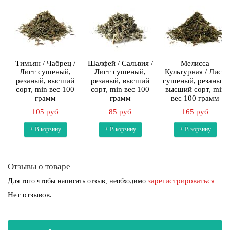
Тимьян / Чабрец /
Шалфей / Сальвия /
Мелисса
Лист сушеный,
Лист сушеный,
Культурная / Лист
резаный, высший
резаный, высший
сушеный, резаный,
сорт, min вес 100
сорт, min вес 100
высший сорт, min
грамм
грамм
вес 100 грамм
105 руб
85 руб
165 руб
+ В корзину
+ В корзину
+ В корзину
Отзывы о товаре
зарегистрироваться
Для того чтобы написать отзыв, необходимо
Нет отзывов.