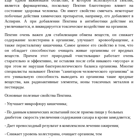
Еще одной важнейшей областью, в которой используется Пектин,
является фармацевтика, поскольку Пектин благотворно влияет на
состояние здоровья человека. Он имеет свойство смягчать некоторые
побочные действия химических препаратов, например, его добавляют в
Аспирин. А при добавлении Пектина в антибиотики действие их
увеличивается, и ликвидируется токсическое воздействие на организм.
Пектин очень важен для стабилизации обмена веществ, он снижает
содержание холестерина в организме, улучшает кровообращение, а
также перистальтику кишечника. Самое ценное его свойство в том, что
он обладает способностью очищать живые организмы от вредных
веществ. Причем этот природный «чистильщик» работает очень
старательно и эффективно, не оставляя после себя никакого «мусора» и
при этом не нарушая бактериологического баланса организма. Многие
специалисты называют Пектин "санитаром человеческого организма" за
его уникальную способность выводить из организма такие вредные
вещества, как радиоактивные элементы, ионы токсичных металлов и
пестициды.
Основные полезные свойства Пектина.
- Улучшает микрофлору кишечника;
- По данным клинических испытаний после приема пищи у больных
диабетом скорость увеличения содержания сахара в крови замедляется;
- Дает превосходный результат в комплексном лечении ожирения;
- Снижает уровень холестерина, очищает организм, тем