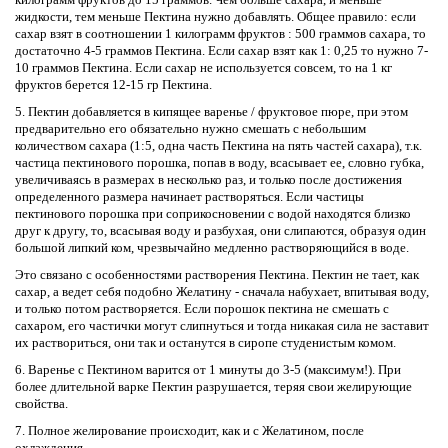
жидкости, тем меньше Пектина нужно добавлять. Общее правило: если
сахар взят в соотношении 1 килограмм фруктов : 500 граммов сахара, то
достаточно 4-5 граммов Пектина. Если сахар взят как 1: 0,25 то нужно 7-
10 граммов Пектина. Если сахар не используется совсем, то на 1 кг
фруктов берется 12-15 гр Пектина.
5. Пектин добавляется в кипящее варенье / фруктовое пюре, при этом
предварительно его обязательно нужно смешать с небольшим
количеством сахара (1:5, одна часть Пектина на пять частей сахара), т.к.
частица пектинового порошка, попав в воду, всасывает ее, словно губка,
увеличиваясь в размерах в несколько раз, и только после достижения
определенного размера начинает растворяться. Если частицы
пектинового порошка при соприкосновении с водой находятся близко
друг к другу, то, всасывая воду и разбухая, они слипаются, образуя один
большой липкий ком, чрезвычайно медленно растворяющийся в воде.
Это связано с особенностями растворения Пектина. Пектин не тает, как
сахар, а ведет себя подобно Желатину - сначала набухает, впитывая воду,
и только потом растворяется. Если порошок пектина не смешать с
сахаром, его частички могут слипнуться и тогда никакая сила не заставит
их раствориться, они так и останутся в сиропе студенистым комом.
6. Варенье с Пектином варится от 1 минуты до 3-5 (максимум!). При
более длительной варке Пектин разрушается, теряя свои желирующие
свойства.
7. Полное желирование происходит, как и с Желатином, после
охлаждения.