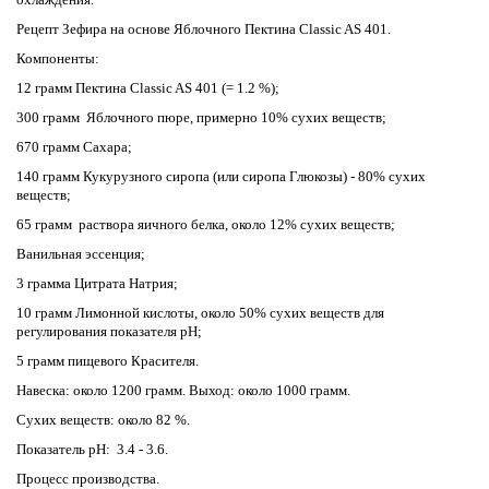
Рецепт Зефира на основе Яблочного Пектина
Classic AS 401.
Компоненты:
12 грамм Пектина
Classic AS 401
(= 1.2 %);
300 грамм Яблочного пюре, примерно 10% сухих веществ;
670 грамм Сахара;
140 грамм Кукурузного сиропа (или сиропа Глюкозы) - 80% сухих
веществ;
65 грамм раствора яичного белка, около 12% сухих веществ;
Ванильная эссенция;
3 грамма Цитрата Натрия;
10 грамм Лимонной кислоты, около 50% сухих веществ для
регулирования показателя рН;
5 грамм пищевого Красителя.
Навеска:
около 1200 грамм.
Выход:
около 1000 грамм.
Сухих веществ:
около 82 %.
Показатель рН:
3.4 - 3.6.
Процесс производства.