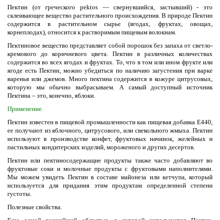
Пектин (от греческого pektos — свернувшийся, застывший) - это
склеивающее вещество растительного происхождения. В природе Пектин
содержится в растительном сырье (ягодах, фруктах, овощах,
корнеплодах), относится к растворимым пищевым волокнам.
Пектиновое вещество представляет собой порошок без запаха от светло-
кремового до коричневого цвета. Пектин в различных количествах
содержится во всех ягодах и фруктах. То, что в том или ином фрукте или
ягоде есть Пектин, можно убедиться по наличию загустения при варке
варенья или джемов. Много пектина содержится в кожуре цитрусовых,
которую мы обычно выбрасываем. А самый доступный источник
Пектина – это, конечно, яблоки.
Применение.
Пектин известен в пищевой промышленности как пищевая добавка E440,
ее получают из яблочного, цитрусового, или свекольного жмыха. Пектин
используют в производстве конфет, фруктовых начинок, желейных и
пастильных кондитерских изделий, мороженого и других десертов.
Пектин или пектиносодержащие продукты также часто добавляют во
фруктовые соки и молочные продукты с фруктовыми наполнителями.
Мы можем увидеть Пектин в составе майонеза или кетчупа, который
используется для придания этим продуктам определенной степени
густоты.
Полезные свойства.