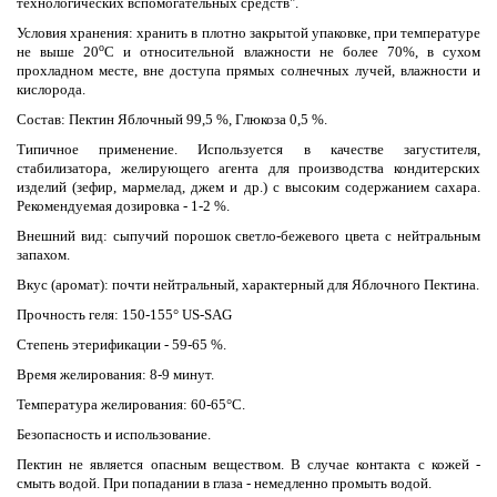
технологических вспомогательных средств".
Условия хранения: хранить в плотно закрытой упаковке, при температуре
о
не выше 20
С и относительной влажности не более 70%, в сухом
прохладном месте, вне доступа прямых солнечных лучей, влажности и
кислорода.
Состав: Пектин Яблочный 99,5 %, Глюкоза 0,5 %.
Типичное применение. Используется в качестве загустителя,
стабилизатора, желирующего агента для производства кондитерских
изделий (зефир, мармелад, джем и др.) с высоким содержанием сахара.
Рекомендуемая дозировка - 1-2 %.
Внешний вид: сыпучий порошок светло-бежевого цвета с нейтральным
запахом.
Вкус (аромат): почти нейтральный, характерный для Яблочного Пектина.
Прочность геля: 150-155° US-SAG
Степень этерификации - 59-65 %.
Время желирования: 8-9 минут.
Температура желирования: 60-65°C.
Безопасность и использование.
Пектин не является опасным веществом. В случае контакта с кожей -
смыть водой. При попадании в глаза - немедленно промыть водой.