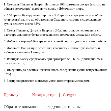
1.
Смешать Пектин и Цитрат Натрия со 100 граммами сахара (взятого из
общего количества) и добавить смесь к Яблочному пюре.
2.
140 грамм Кукурузного сиропа
и 350 грамм сахара (взятого из общего
количества) варить до образования Сахарного сиропа с содержанием
сухих веществ около 85%.
3.
Смесь Пектина, Цитрата Натрия и Яблочного пюре перемешать с
раствором яичного белка и оставшимся количеством сахара и взбить.
4.
Добавить горячий Кукурузно-сахарный сироп и дополнительно взбить.
5.
Добавить Ванильную эссенцию, краситель и Лимонную кислоту и
взбивать в течение 1 минуты.
6.
Взбитую массу сформовать при примерно 55 - 60°С (примерно 75%
сухих веществ).
7.
Высушить до достижения конечного содержания сухих веществ (около
82%).
8.
Зефир покрывается шоколадом или кондитерским сахаром.
Предыдущий
|
Назад в раздел
|
Следующий
Обратите внимание на следующие товары: