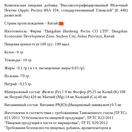
Комплексная пищевая добавка "Высокоэтерифицированный Яблочный
Пектин (Apple Pectin) HSA 104, стандартизованный Глюкозой" (E 440)
развесной.
Страна происхождения – Китай
Изготовитель: Фирма "Dangshan Haisheng Pectin CO LTD". Dangshan
Econoomic Development Zone, Suzhou City, Anhui Province, Китай.
Пищевая ценность (в 100 гр) - 199 ккал.
Белок - 0 гр.
Углеводы - 10 гр.
Жиры - 0,1 гр ( в т.ч. насыщенные жиры 0,03 гр)
Волокна -79 гр.
Натрий - 0,15 гр.
Минеральный состав: Железо (Fe) 1.9 мг, Фосфор (P) 25 мг, Калий (K) 108
мг, Натрий (Na) 426 мг, Магний (Mg) 14 мг, Кальций (Ca) 40 мг.
Витаминный состав: Витамин PP(НЭ) (Ниациновый эквивалент) 0.5 мг.
Изготовлено в соответствии с требованиями Таможенного союза (ТР ТС)
021/2011 "О безопасности пищевой продукции"; ТР ТС 022/2011
"Пищевая продукция в части ее маркировки"; ТР ТС 029/2012
"Требования безопасности пищевых добавок, ароматизаторов и