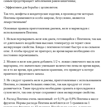
самым предотвращает заболевания раком кишечника;
- Эффективен для борьбы с целлюлитом.
Так что, конфеты и кондитерские изделия, в производстве которых
Пектины применяются особо широко, безусловно, являются
лекарственными!
Основные правила приготовления джемов, желе и мармеладов с
использованием Пектина.
1. Нельзя переваривать желе или джем, готовящийся с Пектином, так как
от длительного воздействия высоких температур он теряет свои
желирующие свойства. Блюда с пектином готовят быстро и на сильном
огне. А чтобы продукт не пригорел, во время варки необходимо его
постоянно перемешивать.
2. Можно в желе или джем добавить 1/2 ч. ложки сливочного масла или
маргарина, это значительно уменьшит количество пены во время варки,
но в то же время, при длительном хранении, это приведет к потере
приятного фруктового запаха.
3. Не следует хранить желе и джемы, приготовленные с использованием
Пектина, в слишком больших емкостях, так как продукт от этого
размягчается. Такие продукты необходимо хранить в прохладном и
сухом месте, так они лучше сохраняют свои желирующие свойства.
4. Расход Пектина очень экономный: от 0,1% до 0,9% Пектина к массе
фруктов. Нормы расхода Пектина колеблются от 5 граммов на 1
килограмм фруктов до 15 граммов. Чем больше сахара, и меньше