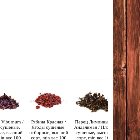
 Viburnum /
Рябина Красная /
Перец Лимонный /
Облепиха
 сушеные,
Ягоды сушеные,
Андалиман / Плоды
сушеные
ые, высший
отборные, высший
сушеные, высший
высший с
in вес 100
сорт, min вес 100
сорт, min вес 100
вес 10