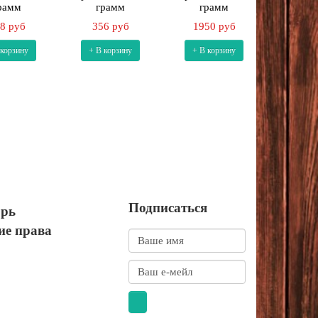
рамм
грамм
грамм
746
8 руб
356 руб
1950 руб
+ В к
 корзину
+ В корзину
+ В корзину
Подписаться
орь
ие права