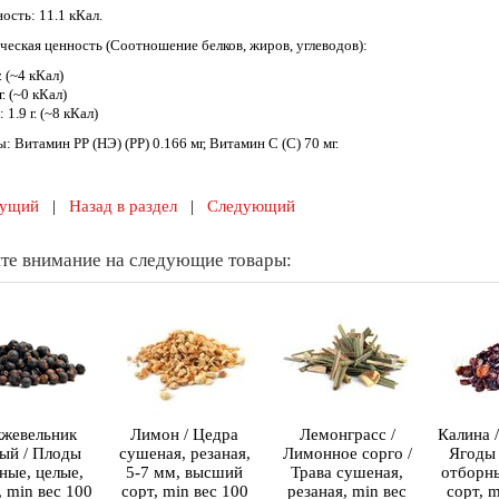
ость: 11.1 кКал.
ческая ценность (Соотношение белков, жиров, углеводов):
. (~4 кКал)
. (~0 кКал)
 1.9 г. (~8 кКал)
 Витамин PP (НЭ) (PP) 0.166 мг, Витамин С (C) 70 мг.
ущий
|
Назад в раздел
|
Следующий
те внимание на следующие товары:
жевельник
Лимон / Цедра
Лемонграсс /
Калина /
ый / Плоды
сушеная, резаная,
Лимонное сорго /
Ягоды
ные, целые,
5-7 мм, высший
Трава сушеная,
отборн
, min вес 100
сорт, min вес 100
резаная, min вес
сорт, m