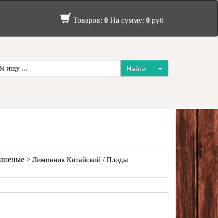
Товаров:
0
На сумму:
0
руб
Сушеные
> Лимонник Китайский / Плоды