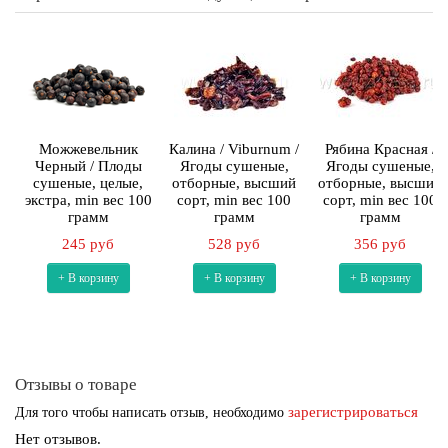
Можжевельник
Калина / Viburnum /
Рябина Красная /
Черный / Плоды
Ягоды сушеные,
Ягоды сушеные,
сушеные, целые,
отборные, высший
отборные, высший
экстра, min вес 100
сорт, min вес 100
сорт, min вес 100
грамм
грамм
грамм
245 руб
528 руб
356 руб
+ В корзину
+ В корзину
+ В корзину
Отзывы о товаре
зарегистрироваться
Для того чтобы написать отзыв, необходимо
Нет отзывов.