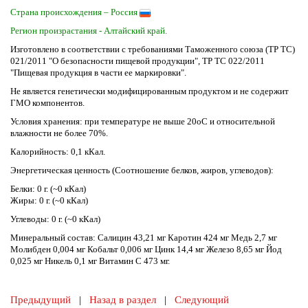
Страна происхождения – Россия
Регион произрастания - Алтайский край.
Изготовлено в соответствии с требованиями Таможенного союза (ТР ТС)
021/2011 "О безопасности пищевой продукции", ТР ТС 022/2011
"Пищевая продукция в части ее маркировки".
Не является генетически модифицированным продуктом и не содержит
ГМО компонентов.
Условия хранения: при температуре не выше 20оС и относительной
влажности не более 70%.
Калорийность: 0,1 кКал.
Энергетическая ценность (Соотношение белков, жиров, углеводов):
Белки: 0 г. (~0 кКал)
Жиры: 0 г. (~0 кКал)
Углеводы: 0 г. (~0 кКал)
Минеральный состав: Салицин 43,21 мг Каротин 424 мг Медь 2,7 мг
Молибден 0,004 мг Кобальт 0,006 мг Цинк 14,4 мг Железо 8,65 мг Йод
0,025 мг Никель 0,1 мг Витамин С 473 мг.
Предыдущий
|
Назад в раздел
|
Следующий