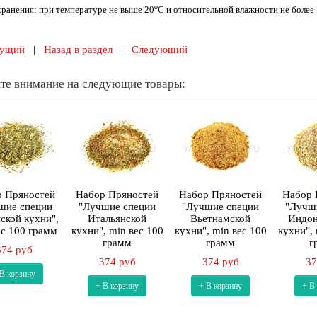
о
хранения: при температуре не выше 20
С и относительной влажности не более
ущий
|
Назад в раздел
|
Следующий
те внимание на следующие товары:
 Пряностей
Набор Пряностей
Набор Пряностей
Набор 
шие специи
"Лучшие специи
"Лучшие специи
"Лучш
ской кухни",
Итальянской
Вьетнамской
Индон
ес 100 грамм
кухни", min вес 100
кухни", min вес 100
кухни", 
грамм
грамм
г
374 руб
374 руб
374 руб
37
 В корзину
+ В корзину
+ В корзину
+ В