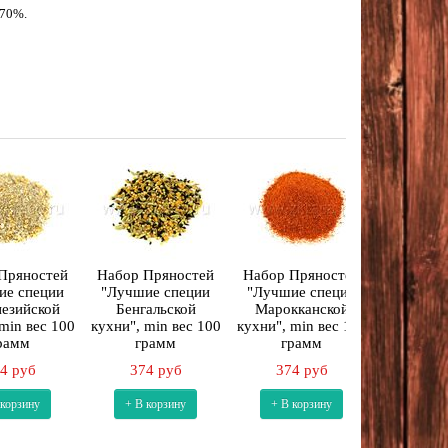
 70%.
Пряностей
Набор Пряностей
Набор Пряностей
Набор П
ие специи
"Лучшие специи
"Лучшие специи
"Лучшие
езийской
Бенгальской
Марокканской
Британско
min вес 100
кухни", min вес 100
кухни", min вес 100
min вес 
рамм
грамм
грамм
374
4 руб
374 руб
374 руб
+ В к
 корзину
+ В корзину
+ В корзину