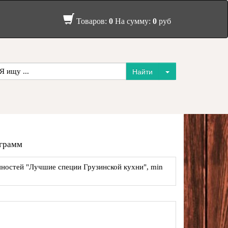
Товаров:
0
На сумму:
0
руб
 грамм
ностей "Лучшие специи Грузинской кухни", min