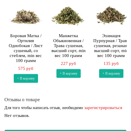
Боровая Матка /
Манжетка
Эхинацея
Ортилия
Обыкновенная /
Пурпурная / Трава
Однобокая / Лист
Трава сушеная,
сушеная, резаная,
сушеный, со
высший сорт, min
высший сорт, min
стеблем, min вес
вес 100 грамм
вес 100 грамм
100 грамм
227 руб
135 руб
575 руб
+ В корзину
+ В корзину
+ В корзину
Отзывы о товаре
зарегистрироваться
Для того чтобы написать отзыв, необходимо
Нет отзывов.